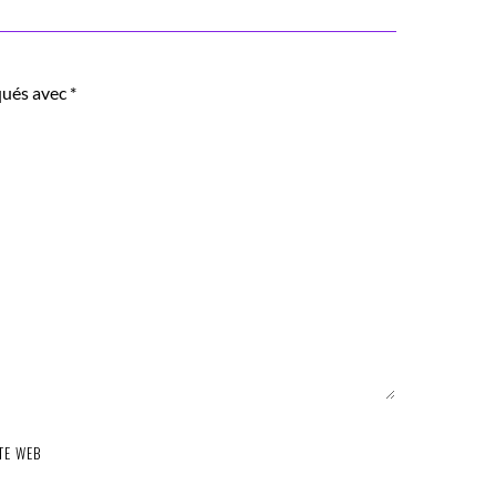
qués avec
*
TE WEB