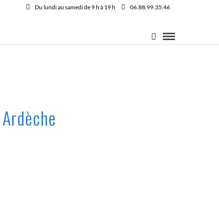
Du lundi au samedi de 9 h à 19 h
06.88.99.35.46
s Ardèche